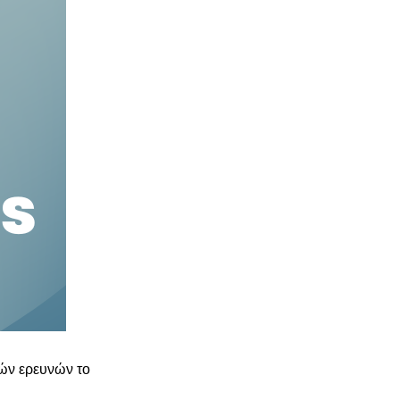
κών ερευνών το