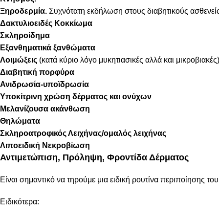
Ξηροδερμία.
Συχνότατη εκδήλωση στους διαβητικούς ασθενείς.
Δακτυλιοειδές Κοκκίωμα
Σκληροίδημα
Εξανθηματικά ξανθώματα
Λοιμώξεις
(κατά κύριο λόγο μυκητιασικές αλλά και μικροβιακές
Διαβητική πορφύρα
Ανιδρωσία-υποϊδρωσία
Υποκίτρινη χρώση δέρματος και ονύχων
Μελαν
ί
ζουσα ακάνθωση
Θ
ηλώματα
Σκληροατροφικός Λειχήνας/ομαλός λειχήνας
Λιποειδικ
ή
Νεκροβίωση
Αντιμετώπιση, Πρόληψη, Φροντίδα Δέρματος
Είναι σημαντικό να τηρούμε μια ειδική ρουτίνα περιποίησης 
Ειδικότερα: