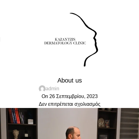
οκομείου 23 (Ισόγειο), Πτολεμαΐδα 50200
Τηλέφωνο: 24630-55531
Νοσοκομείου 23 
ABOUT US
About us
admin
On 26 Σεπτεμβρίου, 2023
Δεν επιτρέπεται σχολιασμός