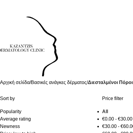
ηλέφωνο: 24630-55531
Νοσοκομείου 23 (Ισόγειο), Πτολεμαΐδα 50200
Τηλέφωνο: 2
ηλέφωνο: 24630-55531
Νοσοκομείου 23 (Ισόγειο), Πτολεμαΐδα 50200
Τηλέφωνο: 2
Αρχική σελίδα
Βασικές ανάγκες δέρματος
Διεσταλμένοι Πόροι
Sort by
Price filter
Popularity
All
Average rating
€
0.00
-
€
30.00
Newness
€
30.00
-
€
60.0