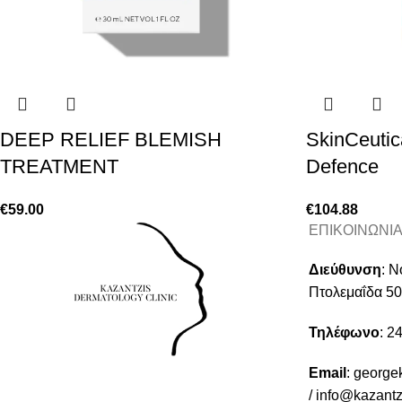
DEEP RELIEF BLEMISH
SkinCeutic
TREATMENT
Defence
€
59.00
€
104.88
ΕΠΙΚΟΙΝΩΝΙ
Διεύθυνση
:
Νο
Πτολεμαΐδα 5
Τηλέφωνο
:
24
Email
:
george
/
info@kazantz