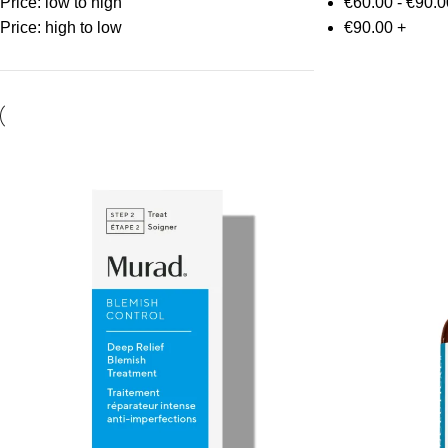
Price: low to high
€
60.00
-
€
90.0
Price: high to low
€
90.00
+