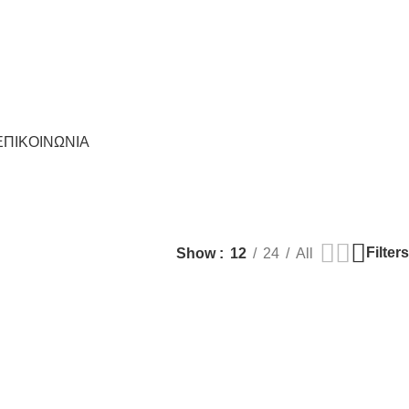
1
Νοσοκομείου 23 (Ισόγειο), Πτολεμαΐδα 50200
1
Νοσοκομείου 23 (Ισόγειο), Πτολεμαΐδα 50200
ΕΠΙΚΟΙΝΩΝΙΑ
Filters
Show
12
24
All