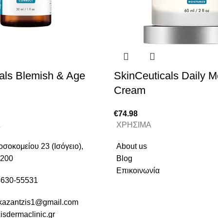
als Blemish & Age
SkinCeuticals Daily M
Cream
€
74.98
Α
ΧΡΗΣΙΜΑ
σοκομείου 23 (Ισόγειο),
About us
0200
Blog
Επικοινωνία
630-55531
kazantzis1@gmail.com
isdermaclinic.gr