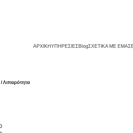
4630-55531
Νοσοκομείου 23 (Ισόγειο), Πτολεμαΐδα 50200
Τηλέφωνο: 24630-5553
4630-55531
Νοσοκομείου 23 (Ισόγειο), Πτολεμαΐδα 50200
Τηλέφωνο: 24630-5553
ΑΡΧΙΚΗ
ΥΠΗΡΕΣΙΕΣ
Blog
ΣΧΕΤΙΚΑ ΜΕ ΕΜΑΣ
 / Λιπαρότητα
0