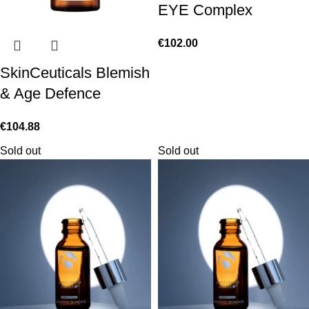
EYE Complex
€
102.00
SkinCeuticals Blemish
& Age Defence
€
104.88
Sold out
Sold out