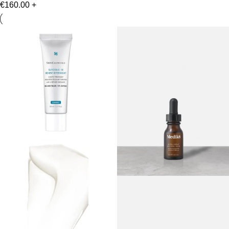
€
160.00
+