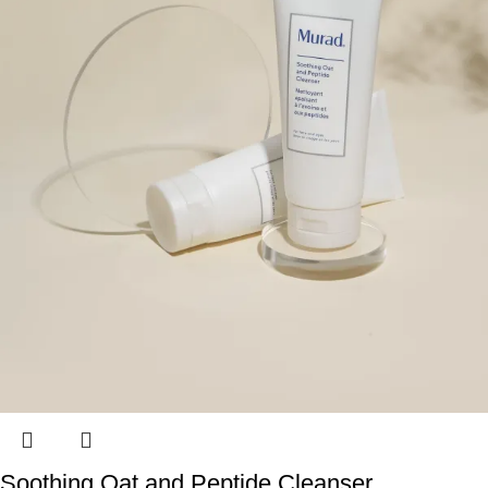
Soothing Oat and Peptide Cleanser