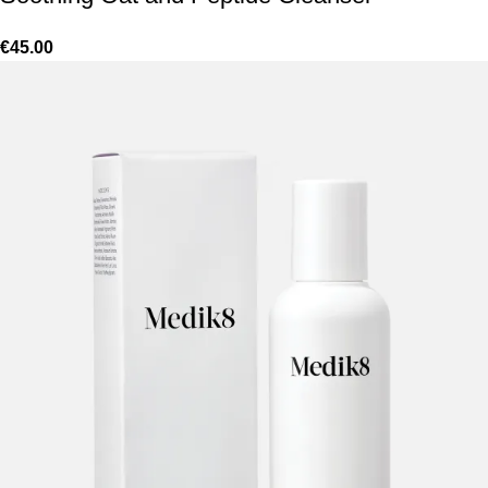
€
45.00