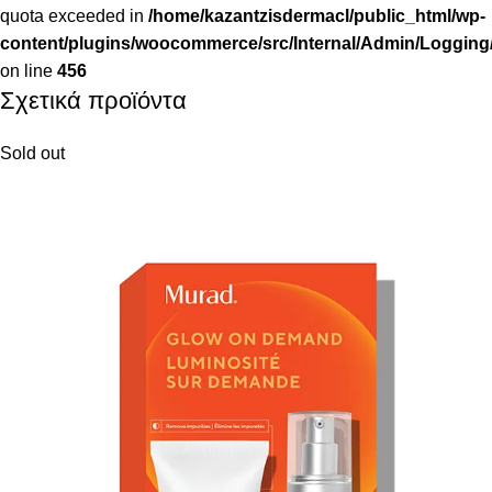
quota exceeded in
/home/kazantzisdermacl/public_html/wp-
content/plugins/woocommerce/src/Internal/Admin/Logging/
on line
456
Σχετικά προϊόντα
Sold out