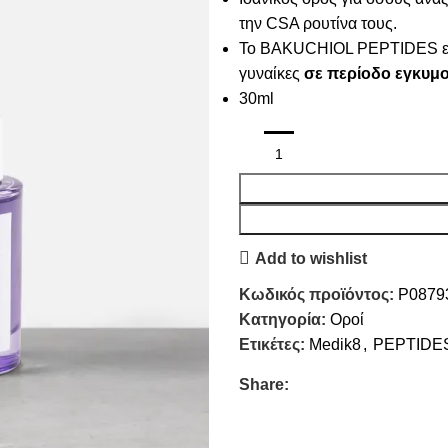
την CSA ρουτίνα τους.
Το BAKUCHIOL PEPTIDES εί
γυναίκες
σε
περίοδο εγκυμ
30ml
Add to wishlist
Κωδικός προϊόντος:
P0879
Κατηγορία:
Οροί
Ετικέτες:
Medik8
,
PEPTIDE
Share: