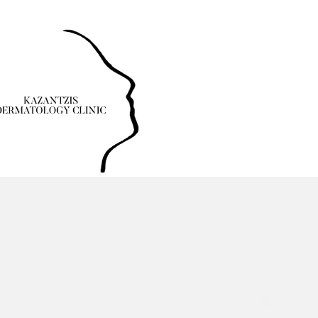
α 50200
Τηλέφωνο: 24630-55531
Νοσοκομείου 23 (Ισόγειο), Πτολεμαΐδ