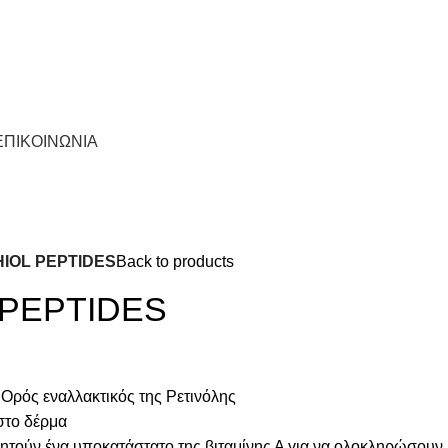
α 50200
Τηλέφωνο: 24630-55531
Νοσοκομείου 23 (Ισόγειο), Πτολεμαΐδ
ΕΠΙΚΟΙΝΩΝΙΑ
IOL PEPTIDES
Back to products
PEPTIDES
Ορός εναλλακτικός της Ρετινόλης
στο δέρμα
ζητούν ένα υποκατάστατο της βιταμίνης Α για να ολοκληρώσουν