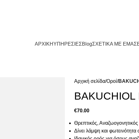
α 50200
Τηλέφωνο: 24630-55531
Νοσοκομείου 23 (Ισόγειο), Πτολεμαΐδ
ΑΡΧΙΚΗ
ΥΠΗΡΕΣΙΕΣ
Blog
ΣΧΕΤΙΚΑ ΜΕ ΕΜΑΣ
Αρχική σελίδα
Οροί
BAKUCH
BAKUCHIOL 
€
70.00
Θρεπτικός, Αναζωογονητικός 
Δίνει λάμψη και φωτεινότητα 
Ιδανικός ορός για όσους ανα