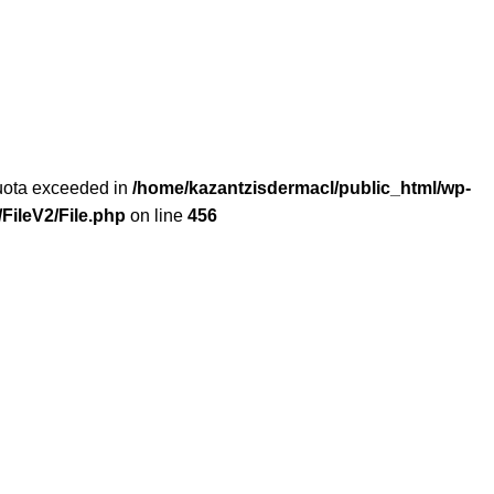
 quota exceeded in
/home/kazantzisdermacl/public_html/wp-
FileV2/File.php
on line
456