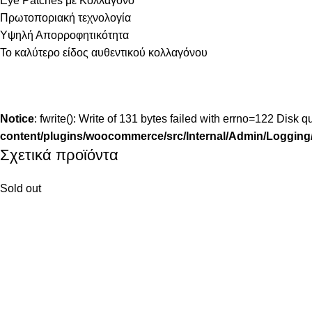
Eye Patches με Κολλαγόνο
Πρωτοποριακή τεχνολογία
Υψηλή Απορροφητικότητα
Το καλύτερο είδος αυθεντικού κολλαγόνου
Notice
: fwrite(): Write of 131 bytes failed with errno=122 Disk
content/plugins/woocommerce/src/Internal/Admin/Logging/
Σχετικά προϊόντα
Sold out