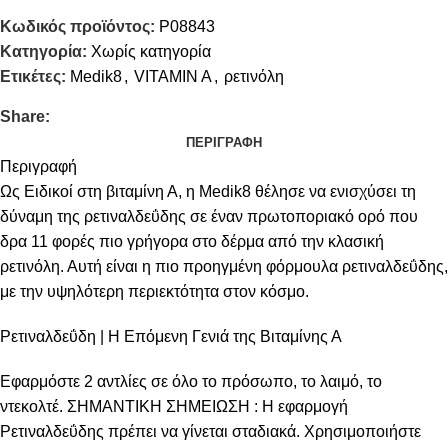
Κωδικός προϊόντος:
Ρ08843
Κατηγορία:
Χωρίς κατηγορία
Ετικέτες:
Medik8
,
VITAMIN A
,
ρετινόλη
Share:
ΠΕΡΙΓΡΑΦΉ
Περιγραφή
Ως Ειδικοί στη βιταμίνη Α, η Medik8 θέλησε να ενισχύσει τη
δύναμη της ρετιναλδεΰδης σε έναν πρωτοποριακό ορό που
δρα 11 φορές πιο γρήγορα στο δέρμα από την κλασική
ρετινόλη. Αυτή είναι η πιο προηγμένη φόρμουλα ρετιναλδεΰδης,
με την υψηλότερη περιεκτότητα στον κόσμο.
Ρετιναλδεΰδη | Η Επόμενη Γενιά της Βιταμίνης Α
Εφαρμόστε 2 αντλίες σε όλο το πρόσωπο, το λαιμό, το
ντεκολτέ. ΣΗΜΑΝΤΙΚΗ ΣΗΜΕΙΩΣΗ : Η εφαρμογή
Ρετιναλδεΰδης πρέπει να γίνεται σταδιακά. Χρησιμοποιήστε