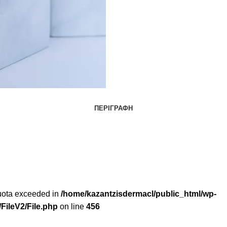
ΠΕΡΙΓΡΑΦΉ
 quota exceeded in
/home/kazantzisdermacl/public_html/wp-
FileV2/File.php
on line
456