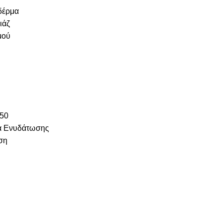
δέρμα
ιάζ
μού
050
α Ενυδάτωσης
ση