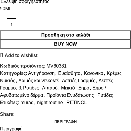
Έλλειψη σφριγηλότητας
50ML
Προσθήκη στο καλάθι
BUY NOW
Add to wishlist
Κωδικός προϊόντος:
MV60381
Κατηγορίες:
Αντιγήρανση
,
Ευαίσθητο
,
Κανονικό
,
Κρέμες
Νυκτός
,
Λαιμός και ντεκολτέ
,
Λεπτές Γραμμές
,
Λεπτές
Γραμμές & Ρυτίδες
,
Λιπαρό
,
Μεικτό
,
Ξηρό
,
Ξηρό /
Αφυδατωμένο δέρμα
,
Προϊόντα Ενυδάτωσης
,
Ρυτίδες
Ετικέτες:
murad
,
night routine
,
RETINOL
Share:
ΠΕΡΙΓΡΑΦΉ
Περιγραφή