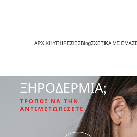
ο: 24630-55531
Νοσοκομείου 23 (Ισόγειο), Πτολεμαΐδα 50200
Τηλέφων
ΑΡΧΙΚΗ
ΥΠΗΡΕΣΙΕΣ
Blog
ΣΧΕΤΙΚΑ ΜΕ ΕΜΑΣ