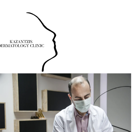
00
Τηλέφωνο: 24630-55531
Νοσοκομείου 23 (Ισόγειο), Πτολεμαΐδα 502