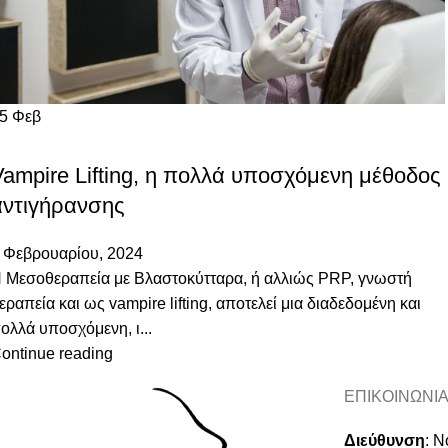
05
Φεβ
ΑΙΣΘΗΤΙΚΈΣ ΙΑΤΡΙΚΈΣ ΠΡΆΞΕΙΣ
Vampire Lifting, η πολλά υποσχόμενη μέθοδος
αντιγήρανσης
 Φεβρουαρίου, 2024
 Μεσοθεραπεία με Βλαστοκύτταρα, ή αλλιώς PRP, γνωστή
εραπεία και ως vampire lifting, αποτελεί μια διαδεδομένη και
ολλά υποσχόμενη, ι...
ontinue reading
ΕΠΙΚΟΙΝΩΝΙ
Διεύθυνση
:
Νο