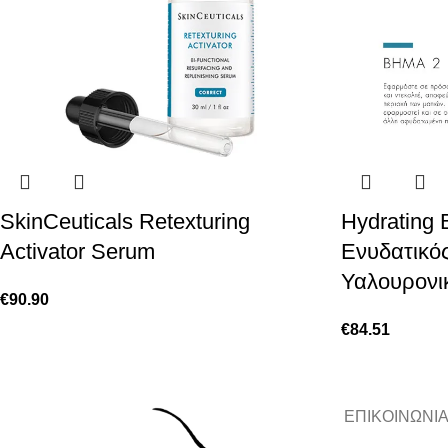
SkinCeuticals Retexturing
Hydrating 
Activator Serum
Eνυδατικό
Υαλουρονι
€
90.90
€
84.51
ΕΠΙΚΟΙΝΩΝΙ