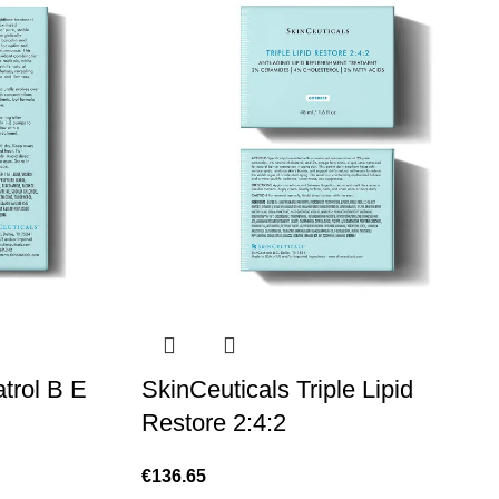
trol B E
SkinCeuticals Triple Lipid
Restore 2:4:2
€
136.65