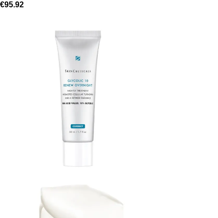
€
95.92