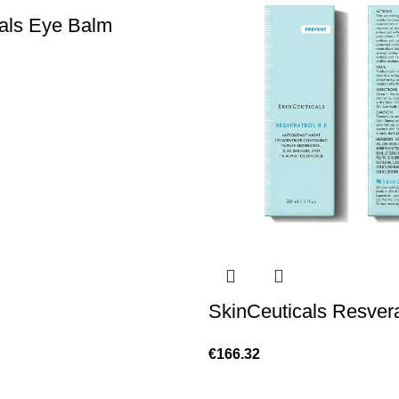
als Eye Balm
SkinCeuticals Resvera
€
166.32