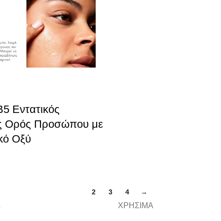
B5 Εντατικός
ς Ορός Προσώπου με
κό Οξύ
1
2
3
4
→
Α
ΧΡΗΣΙΜΑ