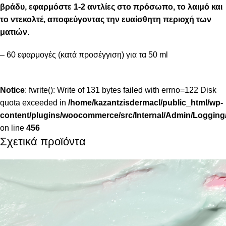
βράδυ, εφαρμόστε 1-2 αντλίες στο πρόσωπο, το λαιμό και
το ντεκολτέ, αποφεύγοντας την ευαίσθητη περιοχή των
ματιών.
– 60 εφαρμογές (κατά προσέγγιση) για τα 50 ml
Notice
: fwrite(): Write of 131 bytes failed with errno=122 Disk
quota exceeded in
/home/kazantzisdermacl/public_html/wp-
content/plugins/woocommerce/src/Internal/Admin/Logging/
on line
456
Σχετικά προϊόντα