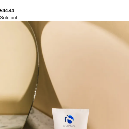
€
44.44
Sold out