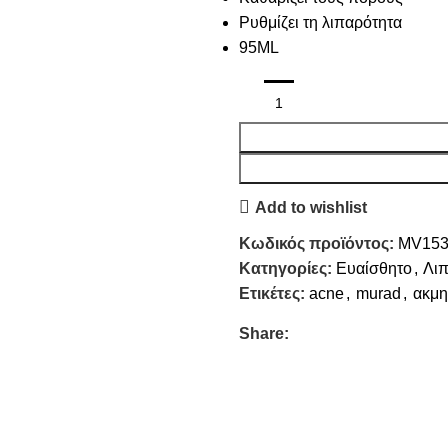
Ρυθμίζει τη λιπαρότητα
95ML
Add to wishlist
Κωδικός προϊόντος:
MV153
Κατηγορίες:
Ευαίσθητο
,
Λι
Ετικέτες:
acne
,
murad
,
ακμη
Share: