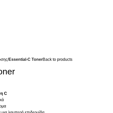
ωσης
Essential-C Toner
Back to products
oner
νη
C
ικά
έρμα
 μια λαμπερή επιδερμίδα