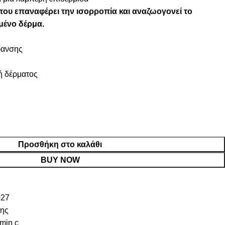
υ επαναφέρει την ισορροπία και αναζωογονεί το
μένο δέρμα.
ρανσης
ή δέρματος
Προσθήκη στο καλάθι
BUY NOW
27
σης
amin c