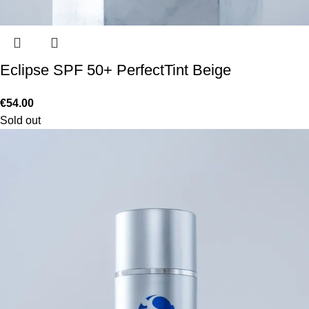
Eclipse SPF 50+ PerfectTint Beige
€
54.00
Sold out