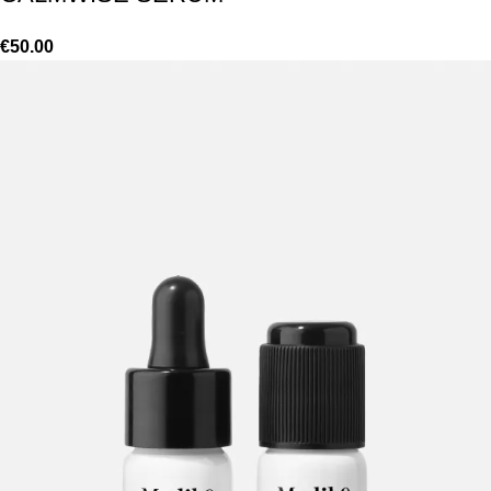
€
50.00