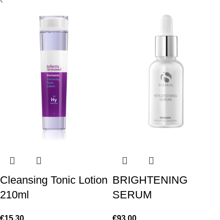
Cleansing Tonic Lotion
BRIGHTENING
210ml
SERUM
€
15.30
€
93.00