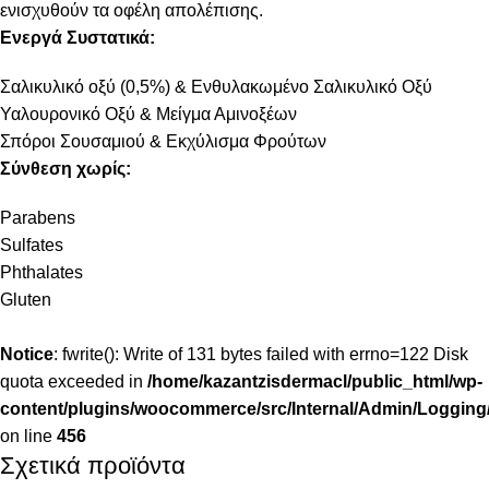
ενισχυθούν τα οφέλη απολέπισης.
Ενεργά Συστατικά:
Σαλικυλικό οξύ (0,5%) & Ενθυλακωμένο Σαλικυλικό Οξύ
Υαλουρονικό Οξύ & Μείγμα Αμινοξέων
Σπόροι Σουσαμιού & Εκχύλισμα Φρούτων
Σύνθεση χωρίς:
Parabens
Sulfates
Phthalates
Gluten
Notice
: fwrite(): Write of 131 bytes failed with errno=122 Disk
quota exceeded in
/home/kazantzisdermacl/public_html/wp-
content/plugins/woocommerce/src/Internal/Admin/Logging/
on line
456
Σχετικά προϊόντα