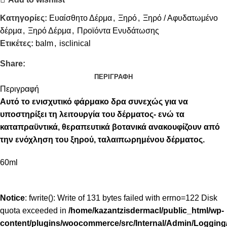
Κατηγορίες:
Ευαίσθητο Δέρμα
,
Ξηρό
,
Ξηρό / Αφυδατωμένο
δέρμα
,
Ξηρό Δέρμα
,
Προϊόντα Ενυδάτωσης
Ετικέτες:
balm
,
isclinical
Share:
ΠΕΡΙΓΡΑΦΉ
Περιγραφή
Αυτό το ενισχυτικό φάρμακο δρα συνεχώς για να
υποστηρίξει τη λειτουργία του δέρματος- ενώ τα
καταπραϋντικά, θεραπευτικά βοτανικά ανακουφίζουν από
την ενόχληση του ξηρού, ταλαιπωρημένου δέρματος.
60ml
Notice
: fwrite(): Write of 131 bytes failed with errno=122 Disk
quota exceeded in
/home/kazantzisdermacl/public_html/wp-
content/plugins/woocommerce/src/Internal/Admin/Logging/